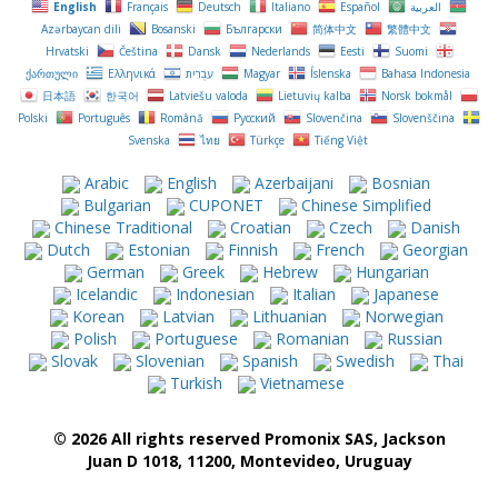
English
Français
Deutsch
Italiano
Español
العربية
Azərbaycan dili
Bosanski
Български
简体中文
繁體中文
Hrvatski
Čeština‎
Dansk
Nederlands
Eesti
Suomi
ქართული
Ελληνικά
עִבְרִית
Magyar
Íslenska
Bahasa Indonesia
日本語
한국어
Latviešu valoda
Lietuvių kalba
Norsk bokmål
Polski
Português
Română
Русский
Slovenčina
Slovenščina
Svenska
ไทย
Türkçe
Tiếng Việt
Arabic
English
Azerbaijani
Bosnian
Bulgarian
CUPONET
Chinese Simplified
Chinese Traditional
Croatian
Czech
Danish
Dutch
Estonian
Finnish
French
Georgian
German
Greek
Hebrew
Hungarian
Icelandic
Indonesian
Italian
Japanese
Korean
Latvian
Lithuanian
Norwegian
Polish
Portuguese
Romanian
Russian
Slovak
Slovenian
Spanish
Swedish
Thai
Turkish
Vietnamese
© 2026 All rights reserved Promonix SAS, Jackson
Juan D 1018, 11200, Montevideo, Uruguay